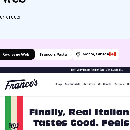
r crecer.
Re-diseño Web
Franco´s Pasta
Toronto, Canadá