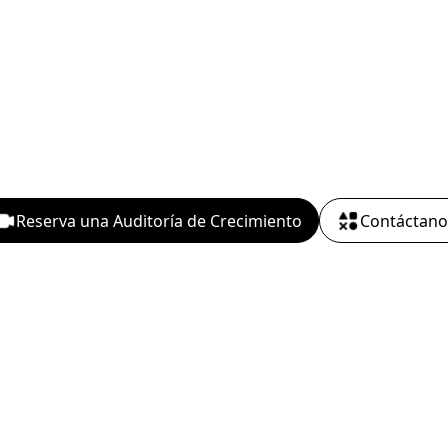
Nuestro equipo de expertos certificados
en Webflow da vida a tu visión,
combinando un diseño visualmente
atractivo con una funcionalidad intuitiva.
Reserva una Auditoría de Crecimiento
Contáctano